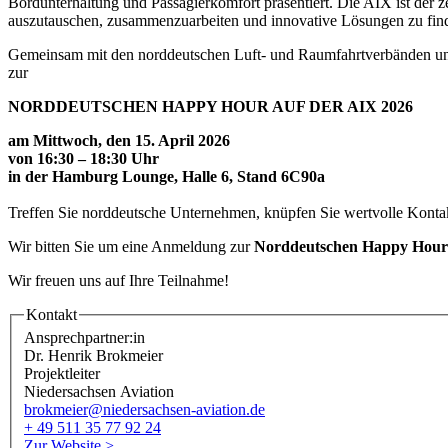
Bordunterhaltung und Passagierkomfort präsentiert. Die AIX ist der
auszutauschen, zusammenzuarbeiten und innovative Lösungen zu fin
Gemeinsam mit den norddeutschen Luft- und Raumfahrtverbänden und
zur
NORDDEUTSCHEN HAPPY HOUR AUF DER AIX 2026
am Mittwoch, den 15. April 2026
von 16:30 – 18:30 Uhr
in der Hamburg Lounge, Halle 6, Stand 6C90a
Treffen Sie norddeutsche Unternehmen, knüpfen Sie wertvolle Kontak
Wir bitten Sie um eine Anmeldung zur
Norddeutschen Happy Hour
Wir freuen uns auf Ihre Teilnahme!
Kontakt
Ansprechpartner:in
Dr. Henrik Brokmeier
Projektleiter
Niedersachsen Aviation
brokmeier@niedersachsen-aviation.de
+ 49 511 35 77 92 24
Zur Website >