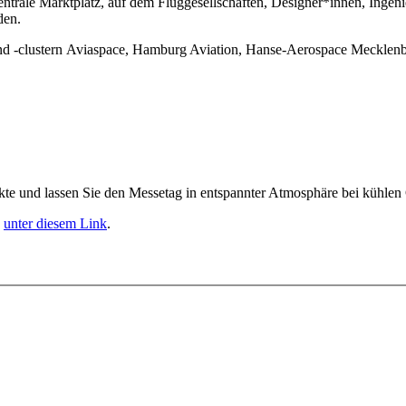
 zentrale Marktplatz, auf dem Fluggesellschaften, Designer*innen, In
den.
 -clustern Aviaspace, Hamburg Aviation, Hanse-Aerospace Mecklenbu
te und lassen Sie den Messetag in entspannter Atmosphäre bei kühlen
unter diesem Link
.