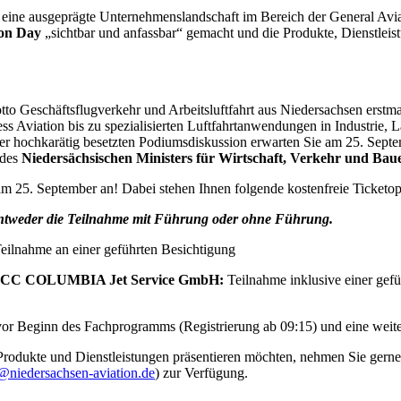
eine ausgeprägte Unternehmenslandschaft im Bereich der General Aviat
ion Day
„sichtbar und anfassbar“ gemacht und die Produkte, Dienstleis
o Geschäftsflugverkehr und Arbeitsluftfahrt aus Niedersachsen erstma
ss Aviation bis zu spezialisierten Luftfahrtanwendungen in Industrie, 
r hochkarätig besetzten Podiumsdiskussion erwarten Sie am 25. Sep
 des
Niedersächsischen Ministers für Wirtschaft, Verkehr und Ba
 am 25. September an! Dabei stehen Ihnen folgende kostenfreie Ticketo
e entweder die Teilnahme mit Führung oder ohne Führung.
eilnahme an einer geführten Besichtigung
d ACC COLUMBIA Jet Service GmbH:
Teilnahme inklusive einer ge
or Beginn des Fachprogramms (Registrierung ab 09:15) und eine weit
e Produkte und Dienstleistungen präsentieren möchten, nehmen Sie gern
niedersachsen-aviation.de
) zur Verfügung.