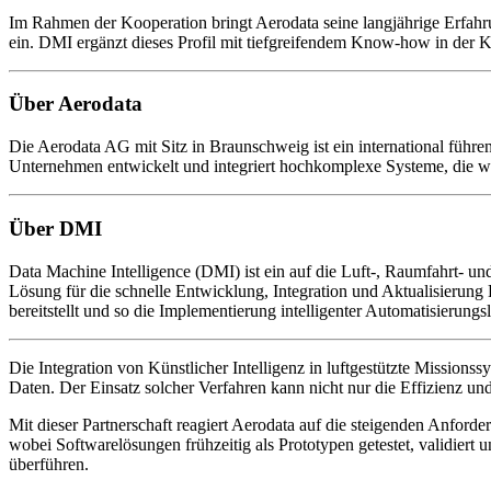
Im Rahmen der Kooperation bringt Aerodata seine langjährige Erfah
ein. DMI ergänzt dieses Profil mit tiefgreifendem Know-how in der K
Über Aerodata
Die Aerodata AG mit Sitz in Braunschweig ist ein international füh
Unternehmen entwickelt und integriert hochkomplexe Systeme, die we
Über DMI
Data Machine Intelligence (DMI) ist ein auf die Luft-, Raumfahrt- u
Lösung für die schnelle Entwicklung, Integration und Aktualisierun
bereitstellt und so die Implementierung intelligenter Automatisierung
Die Integration von Künstlicher Intelligenz in luftgestützte Missions
Daten. Der Einsatz solcher Verfahren kann nicht nur die Effizienz u
Mit dieser Partnerschaft reagiert Aerodata auf die steigenden Anford
wobei Softwarelösungen frühzeitig als Prototypen getestet, validiert 
überführen.