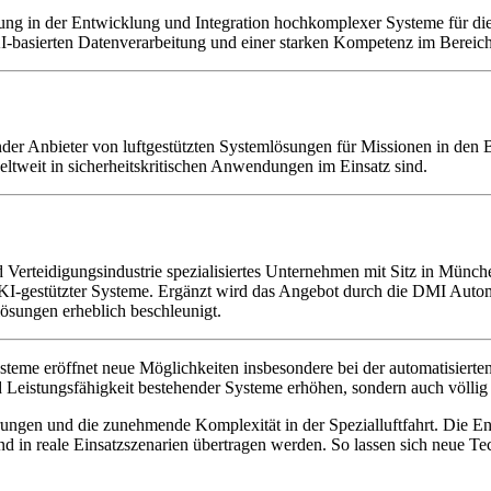
rung in der Entwicklung und Integration hochkomplexer Systeme für d
I-basierten Datenverarbeitung und einer starken Kompetenz im Bereich 
render Anbieter von luftgestützten Systemlösungen für Missionen in d
ltweit in sicherheitskritischen Anwendungen im Einsatz sind.
nd Verteidigungsindustrie spezialisiertes Unternehmen mit Sitz in Mün
g KI-gestützter Systeme. Ergänzt wird das Angebot durch die DMI Auto
slösungen erheblich beschleunigt.
systeme eröffnet neue Möglichkeiten insbesondere bei der automatisiert
nd Leistungsfähigkeit bestehender Systeme erhöhen, sondern auch völl
erungen und die zunehmende Komplexität in der Spezialluftfahrt. Die E
und in reale Einsatzszenarien übertragen werden. So lassen sich neue Te