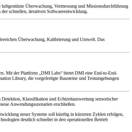
ie luftgestützte Überwachung, Vermessung und Missionsdurchführung
der schnellen, iterativen Softwareentwicklung.
en Bereichen Überwachung, Kalibrierung und Umwelt. Das
chen. Mit der Plattform „DMI Labs“ bietet DMI eine End-to-End-
mation Library, die vorgefertigte Bausteine und Testumgebungen
en Detektion, Klassifikation und Echtzeitauswertung sensorischer
ig neue Anwendungsszenarien erschließen.
ntwicklung neuer Systeme soll künftig in kürzeren Zyklen erfolgen,
chnologien deutlich schneller in den operationellen Betrieb