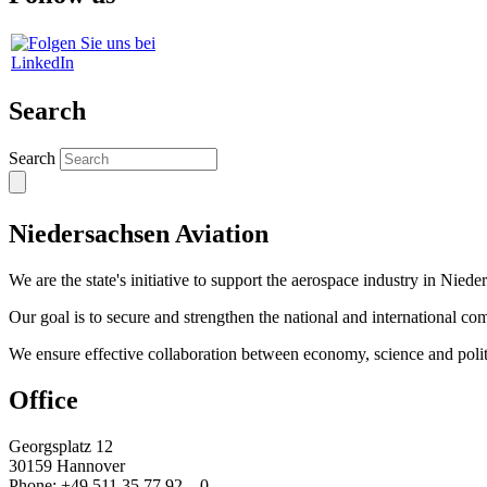
Search
Search
Niedersachsen Aviation
We are the state's initiative to support the aerospace industry in Niede
Our goal is to secure and strengthen the national and international co
We ensure effective collaboration between economy, science and polit
Office
Georgsplatz 12
30159 Hannover
Phone: +49 511 35 77 92 – 0