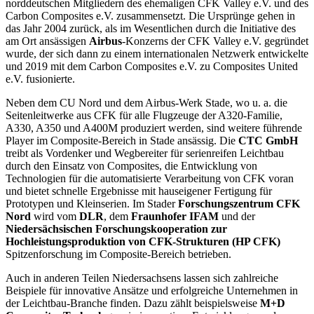
norddeutschen Mitgliedern des ehemaligen CFK Valley e.V. und des
Carbon Composites e.V. zusammensetzt. Die Ursprünge gehen in
das Jahr 2004 zurück, als im Wesentlichen durch die Initiative des
am Ort ansässigen
Airbus
-Konzerns der CFK Valley e.V. gegründet
wurde, der sich dann zu einem internationalen Netzwerk entwickelte
und 2019 mit dem Carbon Composites e.V. zu Composites United
e.V. fusionierte.
Neben dem CU Nord und dem Airbus-Werk Stade, wo u. a. die
Seitenleitwerke aus CFK für alle Flugzeuge der A320-Familie,
A330, A350 und A400M produziert werden, sind weitere führende
Player im Composite-Bereich in Stade ansässig. Die
CTC GmbH
treibt als Vordenker und Wegbereiter für serienreifen Leichtbau
durch den Einsatz von Composites, die Entwicklung von
Technologien für die automatisierte Verarbeitung von CFK voran
und bietet schnelle Ergebnisse mit hauseigener Fertigung für
Prototypen und Kleinserien. Im Stader
Forschungszentrum CFK
Nord
wird vom
DLR
, dem
Fraunhofer IFAM
und der
Niedersächsischen Forschungskooperation zur
Hochleistungsproduktion von CFK-Strukturen (HP CFK)
Spitzenforschung im Composite-Bereich betrieben.
Auch in anderen Teilen Niedersachsens lassen sich zahlreiche
Beispiele für innovative Ansätze und erfolgreiche Unternehmen in
der Leichtbau-Branche finden. Dazu zählt beispielsweise
M+D