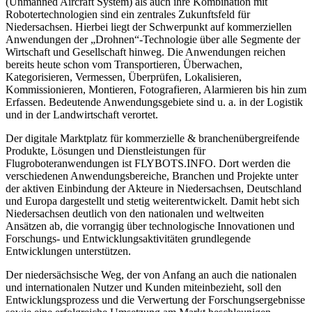
(Unmanned Aircraft System) als auch ihre Kombination mit
Robotertechnologien sind ein zentrales Zukunftsfeld für
Niedersachsen. Hierbei liegt der Schwerpunkt auf kommerziellen
Anwendungen der „Drohnen“-Technologie über alle Segmente der
Wirtschaft und Gesellschaft hinweg. Die Anwendungen reichen
bereits heute schon vom Transportieren, Überwachen,
Kategorisieren, Vermessen, Überprüfen, Lokalisieren,
Kommissionieren, Montieren, Fotografieren, Alarmieren bis hin zum
Erfassen. Bedeutende Anwendungsgebiete sind u. a. in der Logistik
und in der Landwirtschaft verortet.
Der digitale Marktplatz für kommerzielle & branchenübergreifende
Produkte, Lösungen und Dienstleistungen für
Flugroboteranwendungen ist FLYBOTS.INFO. Dort werden die
verschiedenen Anwendungsbereiche, Branchen und Projekte unter
der aktiven Einbindung der Akteure in Niedersachsen, Deutschland
und Europa dargestellt und stetig weiterentwickelt. Damit hebt sich
Niedersachsen deutlich von den nationalen und weltweiten
Ansätzen ab, die vorrangig über technologische Innovationen und
Forschungs- und Entwicklungsaktivitäten grundlegende
Entwicklungen unterstützen.
Der niedersächsische Weg, der von Anfang an auch die nationalen
und internationalen Nutzer und Kunden miteinbezieht, soll den
Entwicklungsprozess und die Verwertung der Forschungsergebnisse