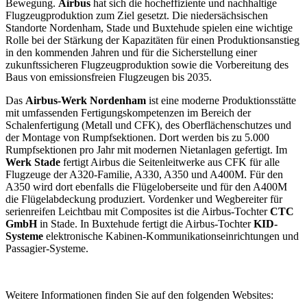
Bewegung.
Airbus
hat sich die hocheffiziente und nachhaltige
Flugzeugproduktion zum Ziel gesetzt. Die niedersächsischen
Standorte Nordenham, Stade und Buxtehude spielen eine wichtige
Rolle bei der Stärkung der Kapazitäten für einen Produktionsanstieg
in den kommenden Jahren und für die Sicherstellung einer
zukunftssicheren Flugzeugproduktion sowie die Vorbereitung des
Baus von emissionsfreien Flugzeugen bis 2035.
Das
Airbus-Werk Nordenham
ist eine moderne Produktionsstätte
mit umfassenden Fertigungskompetenzen im Bereich der
Schalenfertigung (Metall und CFK), des Oberflächenschutzes und
der Montage von Rumpfsektionen. Dort werden bis zu 5.000
Rumpfsektionen pro Jahr mit modernen Nietanlagen gefertigt. Im
Werk Stade
fertigt Airbus die Seitenleitwerke aus CFK für alle
Flugzeuge der A320-Familie, A330, A350 und A400M. Für den
A350 wird dort ebenfalls die Flügeloberseite und für den A400M
die Flügelabdeckung produziert. Vordenker und Wegbereiter für
serienreifen Leichtbau mit Composites ist die Airbus-Tochter
CTC
GmbH
in Stade. In Buxtehude fertigt die Airbus-Tochter
KID-
Systeme
elektronische Kabinen-Kommunikationseinrichtungen und
Passagier-Systeme.
Weitere Informationen finden Sie auf den folgenden Websites: