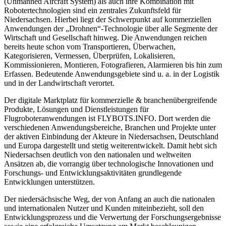
(Unmanned Aircraft System) als auch ihre Kombination mit
Robotertechnologien sind ein zentrales Zukunftsfeld für
Niedersachsen. Hierbei liegt der Schwerpunkt auf kommerziellen
Anwendungen der „Drohnen“-Technologie über alle Segmente der
Wirtschaft und Gesellschaft hinweg. Die Anwendungen reichen
bereits heute schon vom Transportieren, Überwachen,
Kategorisieren, Vermessen, Überprüfen, Lokalisieren,
Kommissionieren, Montieren, Fotografieren, Alarmieren bis hin zum
Erfassen. Bedeutende Anwendungsgebiete sind u. a. in der Logistik
und in der Landwirtschaft verortet.
Der digitale Marktplatz für kommerzielle & branchenübergreifende
Produkte, Lösungen und Dienstleistungen für
Flugroboteranwendungen ist FLYBOTS.INFO. Dort werden die
verschiedenen Anwendungsbereiche, Branchen und Projekte unter
der aktiven Einbindung der Akteure in Niedersachsen, Deutschland
und Europa dargestellt und stetig weiterentwickelt. Damit hebt sich
Niedersachsen deutlich von den nationalen und weltweiten
Ansätzen ab, die vorrangig über technologische Innovationen und
Forschungs- und Entwicklungsaktivitäten grundlegende
Entwicklungen unterstützen.
Der niedersächsische Weg, der von Anfang an auch die nationalen
und internationalen Nutzer und Kunden miteinbezieht, soll den
Entwicklungsprozess und die Verwertung der Forschungsergebnisse