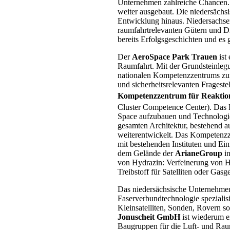
Unternehmen zahlreiche Chancen. E
weiter ausgebaut. Die niedersäch
Entwicklung hinaus. Niedersachsen 
raumfahrtrelevanten Gütern und Di
bereits Erfolgsgeschichten und es 
Der
AeroSpace Park Trauen
ist
Raumfahrt. Mit der Grundsteinlegu
nationalen Kompetenzzentrums zur
und sicherheitsrelevanten Fragest
Kompetenzzentrum für Reaktion
Cluster Competence Center). Das
Space aufzubauen und Technologi
gesamten Architektur, bestehend a
weiterentwickelt. Das Kompetenzz
mit bestehenden Instituten und E
dem Gelände der
ArianeGroup
in
von Hydrazin: Verfeinerung von H
Treibstoff für Satelliten oder Gasg
Das niedersächsische Unternehm
Faserverbundtechnologie spezialisi
Kleinsatelliten, Sonden, Rovern 
Jonuscheit GmbH
ist wiederum 
Baugruppen für die Luft- und Raum