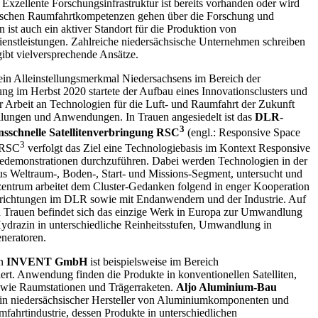
xzellente Forschungsinfrastruktur ist bereits vorhanden oder wird
sischen Raumfahrtkompetenzen gehen über die Forschung und
ist auch ein aktiver Standort für die Produktion von
enstleistungen. Zahlreiche niedersächsische Unternehmen schreiben
gibt vielversprechende Ansätze.
 ein Alleinstellungsmerkmal Niedersachsens im Bereich der
ng im Herbst 2020 startete der Aufbau eines Innovationsclusters und
 Arbeit an Technologien für die Luft- und Raumfahrt der Zukunft
ellungen und Anwendungen. In Trauen angesiedelt ist das
DLR-
3
sschnelle Satellitenverbringung RSC
(engl.: Responsive Space
3
 RSC
verfolgt das Ziel eine Technologiebasis im Kontext Responsive
edemonstrationen durchzuführen. Dabei werden Technologien in der
us Weltraum-, Boden-, Start- und Missions-Segment, untersucht und
entrum arbeitet dem Cluster-Gedanken folgend in enger Kooperation
inrichtungen im DLR sowie mit Endanwendern und der Industrie. Auf
 Trauen befindet sich das einzige Werk in Europa zur Umwandlung
ydrazin in unterschiedliche Reinheitsstufen, Umwandlung in
eneratoren.
en
INVENT GmbH
ist beispielsweise im Bereich
ert. Anwendung finden die Produkte in konventionellen Satelliten,
sowie Raumstationen und Trägerraketen.
Aljo Aluminium-Bau
ein niedersächsischer Hersteller von Aluminiumkomponenten und
fahrtindustrie, dessen Produkte in unterschiedlichen